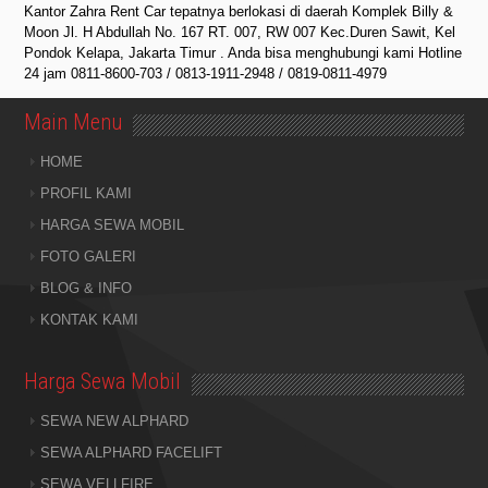
Kantor Zahra Rent Car tepatnya berlokasi di daerah Komplek Billy &
Moon Jl. H Abdullah No. 167 RT. 007, RW 007 Kec.Duren Sawit, Kel
Pondok Kelapa, Jakarta Timur . Anda bisa menghubungi kami Hotline
24 jam
0811-8600-703
/
0813-1911-2948
/
0819-0811-4979
Main Menu
HOME
PROFIL KAMI
HARGA SEWA MOBIL
FOTO GALERI
BLOG & INFO
KONTAK KAMI
Harga Sewa Mobil
SEWA NEW ALPHARD
SEWA ALPHARD FACELIFT
SEWA VELLFIRE