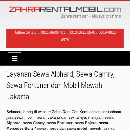
Hotline 24 Jam:
0811-8600-703
/
0813-1911-2948
/
0819-0811-
4979
Layanan Sewa Alphard, Sewa Camry,
Sewa Fortuner dan Mobil Mewah
Jakarta
Selamat datang di website Zahra Rent Car. Kami adalah perusahaan
jasa sewa mobil mewah Jakarta dan sekitarnya, melayani
sewa
Alphard
,
sewa Camry
,
sewa Fortuner
,
sewa Pajero
,
sewa
Mercedes-Benz
/
sewa mercy
dan
sewa mobil mewah
lainnya.