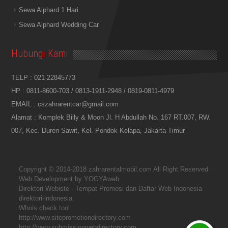
Sewa Alphard 1 Hari
Sewa Alphard Wedding Car
Hubungi Kami
TELP : 021-22845773
HP :
0811-8600-703
/
0813-1911-2948
/
0819-0811-4979
EMAIL :
cszahrarentcar@gmail.com
Alamat : Komplek Billy & Moon Jl. H Abdullah No. 167 RT.007, RW.
007, Kec. Duren Sawit, Kel. Pondok Kelapa, Jakarta Timur
Copyright © 2014-2018
zahrarentalmobil.com
All Right Reserved
Web Development by
YOGYAweb
Direktori Webiste - Tempat Promosi dan Daftar Web Indonesia
direktori-indonesia
Whois check tool
http://www.sitepromotiondirectory.com
http://www.submissionwebdirectory.com