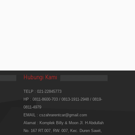
Hubungi Kami
TELP : 021-22845773
HP :
0811-8600-703
/
0813-1911-2948
/
0819-
0811-4979
EMAIL :
cszahrarentcar@gmail.com
Alamat : Komplek Billy & Moon Jl. H Abdullah
No. 167 RT.007, RW. 007, Kec. Duren Sawit,