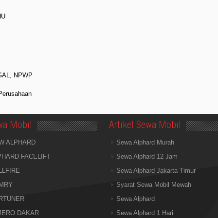
HU
GGAL, NPWP
 Perusahaan
wa Mobil
Artikel Sewa Mobil
W ALPHARD
Sewa Alphard Murah
PHARD FACELIFT
Sewa Alphard 12 Jam
LLFIRE
Sewa Alphard Jakarta Timur
MRY
Syarat Sewa Mobil Mewah
RTUNER
Sewa Alphard
JERO DAKAR
Sewa Alphard 1 Hari