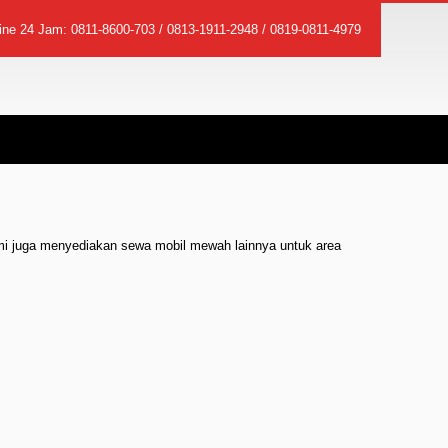
line 24 Jam:
0811-8600-703
/
0813-1911-2948
/
0819-0811-4979
mi juga menyediakan sewa mobil mewah lainnya untuk area