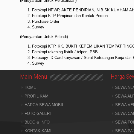
(Persyaratan Untuk Perusahaan)
Fotokopi NPWP, AKTE PENDIRIAN, NIB SK KUMHAM A
Fotokopi KTP Pimpinan dan Kontak Person
Purchase Order
Survey
(Persyaratan Untuk Pribadi)
Fotokopi KTP, KK, BUKTI KEPEMILIKAN TEMPAT TIN
Fotokopi rekening listrik / telpon, PBB
Fotocopy ID Card karyawan / Surat Keterangan Kerja dari
Survey
Main Menu
Harga Se
HOME
SEWA NE
PROFIL KAMI
SEWA AL
HARGA SEWA MOBIL
SEWA VE
FOTO GALERI
SEWA CA
BLOG & INFO
SEWA FO
KONTAK KAMI
SEWA PA